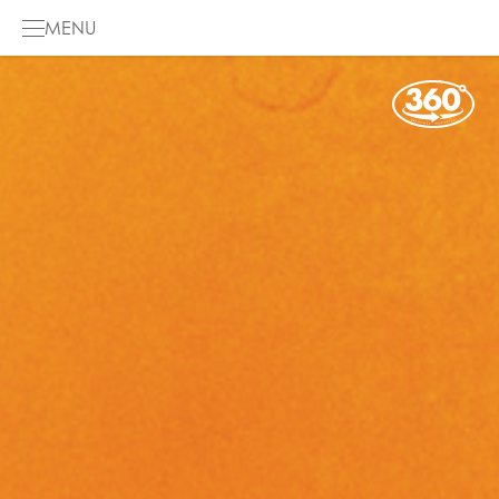
MENU
HOME
DE MUSICAL
GALERIJ
INFO
DE PODCAST
ENGLISH